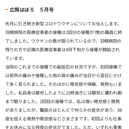
広報はぼろ ５月号
先月に引き続き新型コロナワクチンについてお伝えします。
羽幌病院の医療従事者の接種は2回分の接種が7割の職員に終
了しました。ワクチンの数が限られているので、羽幌病院の
残りの方や近隣の医療従事者は4月下旬から接種が開始され
ています。
当院のこれまでの接種での副反応の状況ですが、初回接種で
は局所の痛みや接種した側の肩の痛みが当日から翌日にかけ
て多く見られました。そのほかに倦怠感や頭痛、発熱もいま
した。私自身は疲労したように21時過ぎには眠気に襲われ朝
まで眠りました。2回目の接種では、私は強い倦怠感と微熱
がありましたが、職員のほとんどで何らかの症状があり、38
度を超える発熱や倦怠感などさまざまです。初回よりも仕事
をお休みになる程度の症状がでました。ただ、いずれも重篤